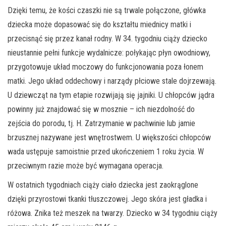
Dzięki temu, że kości czaszki nie są trwale połączone, główka
dziecka może dopasować się do kształtu miednicy matki i
przecisnąć się przez kanał rodny. W 34. tygodniu ciąży dziecko
nieustannie pełni funkcje wydalnicze: połykając płyn owodniowy,
przygotowuje układ moczowy do funkcjonowania poza łonem
matki. Jego układ oddechowy i narządy płciowe stale dojrzewają.
U dziewcząt na tym etapie rozwijają się jajniki. U chłopców jądra
powinny już znajdować się w mosznie – ich niezdolność do
zejścia do porodu, tj. H. Zatrzymanie w pachwinie lub jamie
brzusznej nazywane jest wnętrostwem. U większości chłopców
wada ustępuje samoistnie przed ukończeniem 1 roku życia. W
przeciwnym razie może być wymagana operacja.
W ostatnich tygodniach ciąży ciało dziecka jest zaokrąglone
dzięki przyrostowi tkanki tłuszczowej. Jego skóra jest gładka i
różowa. Znika też meszek na twarzy. Dziecko w 34 tygodniu ciąży