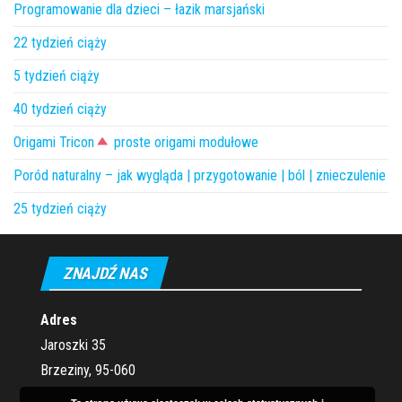
Programowanie dla dzieci – łazik marsjański
22 tydzień ciąży
5 tydzień ciąży
40 tydzień ciąży
Origami Tricon
proste origami modułowe
Poród naturalny – jak wygląda | przygotowanie | ból | znieczulenie
25 tydzień ciąży
ZNAJDŹ NAS
Adres
Jaroszki 35
Brzeziny, 95-060