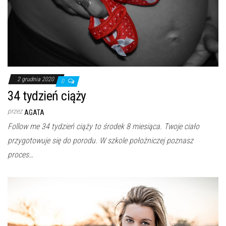
2 grudnia 2020
0
34 tydzień ciąży
przez
AGATA
Follow me 34 tydzień ciąży to środek 8 miesiąca. Twoje ciało
przygotowuje się do porodu. W szkole położniczej poznasz
proces…