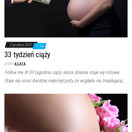
2 grudnia 2020
0
33 tydzień ciąży
przez
AGATA
Follow me W 33 tygodniu ciąży skóra dziecka staje się różowa.
Staje się coraz bardziej nieprzejrzysty ze względu na znajdującą…