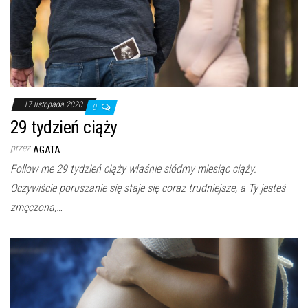
17 listopada 2020
0
29 tydzień ciąży
przez
AGATA
Follow me 29 tydzień ciąży właśnie siódmy miesiąc ciąży.
Oczywiście poruszanie się staje się coraz trudniejsze, a Ty jesteś
zmęczona,…