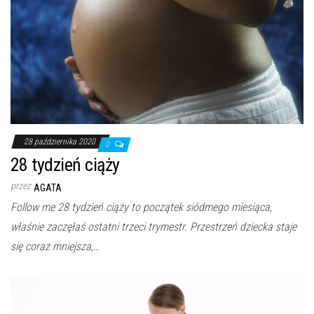
28 października 2020
0
28 tydzień ciąży
przez
AGATA
Follow me 28 tydzień ciąży to początek siódmego miesiąca,
właśnie zaczęłaś ostatni trzeci trymestr. Przestrzeń dziecka staje
się coraz mniejsza,…