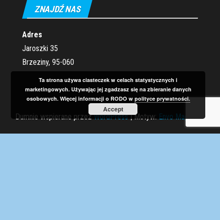
ZNAJDŹ NAS
Adres
Jaroszki 35
Brzeziny, 95-060
Ta strona używa ciasteczek w celach statystycznych i
marketingowych. Używając jej zgadzasz się na zbieranie danych
osobowych. Więcej informacji o RODO w
polityce prywatności.
Accept
Dumnie wspierane przez
WordPress
|
Motyw:
Envo Magazine