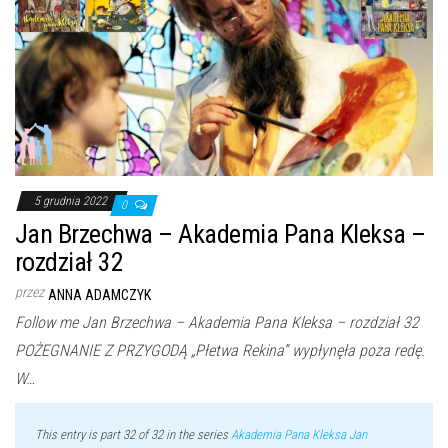
5 grudnia 2022
0
Jan Brzechwa – Akademia Pana Kleksa –
rozdział 32
przez
ANNA ADAMCZYK
Follow me Jan Brzechwa – Akademia Pana Kleksa – rozdział 32
POŻEGNANIE Z PRZYGODĄ „Płetwa Rekina” wypłynęła poza redę.
W…
This entry is part 32 of 32 in the series
Akademia Pana Kleksa Jan