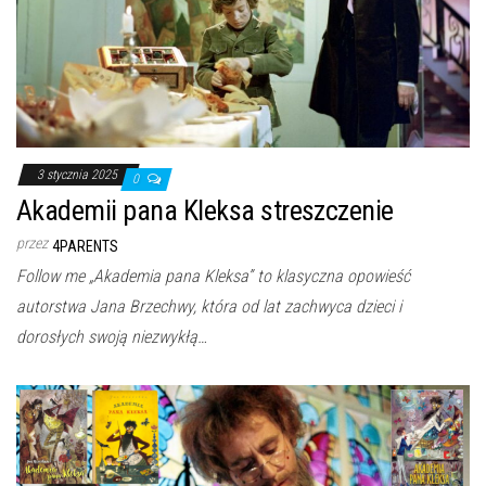
3 stycznia 2025
0
Akademii pana Kleksa streszczenie
przez
4PARENTS
Follow me „Akademia pana Kleksa” to klasyczna opowieść
autorstwa Jana Brzechwy, która od lat zachwyca dzieci i
dorosłych swoją niezwykłą…