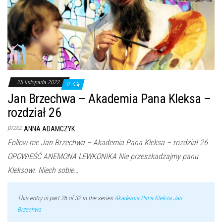
25 listopada 2022
0
Jan Brzechwa – Akademia Pana Kleksa –
rozdział 26
przez
ANNA ADAMCZYK
Follow me Jan Brzechwa – Akademia Pana Kleksa – rozdział 26
OPOWIEŚĆ ANEMONA LEWKONIKA Nie przeszkadzajmy panu
Kleksowi. Niech sobie…
This entry is part 26 of 32 in the series
Akademia Pana Kleksa Jan
Brzechwa