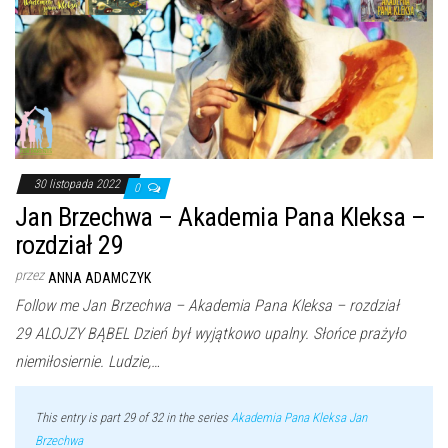
30 listopada 2022
0
Jan Brzechwa – Akademia Pana Kleksa –
rozdział 29
przez
ANNA ADAMCZYK
Follow me Jan Brzechwa – Akademia Pana Kleksa – rozdział
29 ALOJZY BĄBEL Dzień był wyjątkowo upalny. Słońce prażyło
niemiłosiernie. Ludzie,…
This entry is part 29 of 32 in the series
Akademia Pana Kleksa Jan
Brzechwa