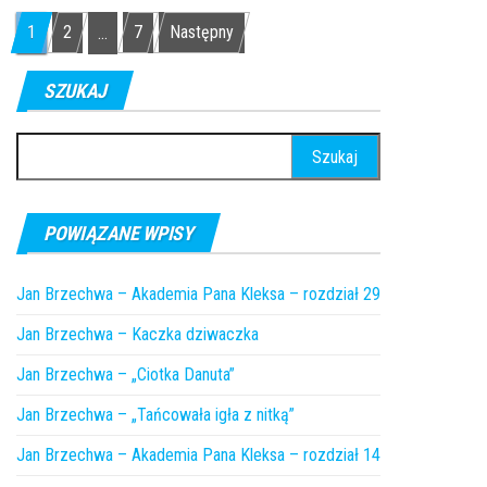
Nawigacja po wpisach
1
2
7
Następny
…
SZUKAJ
Szukaj:
POWIĄZANE WPISY
Jan Brzechwa – Akademia Pana Kleksa – rozdział 29
Jan Brzechwa – Kaczka dziwaczka
Jan Brzechwa – „Ciotka Danuta”
Jan Brzechwa – „Tańcowała igła z nitką”
Jan Brzechwa – Akademia Pana Kleksa – rozdział 14