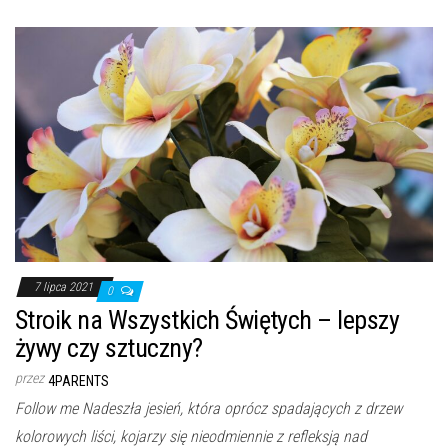
7 lipca 2021
0
Stroik na Wszystkich Świętych – lepszy
żywy czy sztuczny?
przez
4PARENTS
Follow me Nadeszła jesień, która oprócz spadających z drzew
kolorowych liści, kojarzy się nieodmiennie z refleksją nad