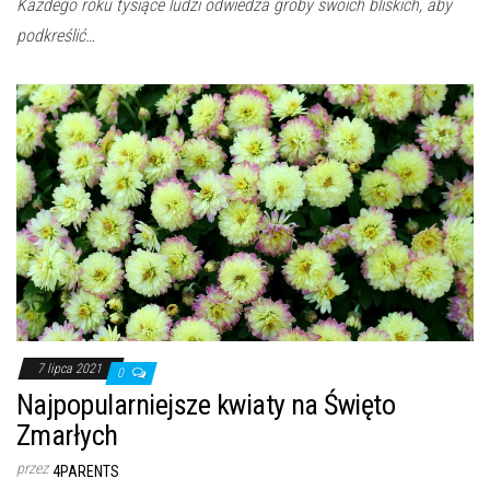
Każdego roku tysiące ludzi odwiedza groby swoich bliskich, aby
podkreślić…
7 lipca 2021
0
Najpopularniejsze kwiaty na Święto
Zmarłych
przez
4PARENTS