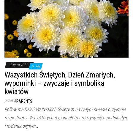
7 lipca 2021
0
Wszystkich Świętych, Dzień Zmarłych,
wypominki – zwyczaje i symbolika
kwiatów
przez
4PARENTS
Follow me Dzień Wszystkich Świętych na całym świecie przyjmuje
różne formy. W niektórych regionach to uroczystość o podniosłym
i melancholijnym…