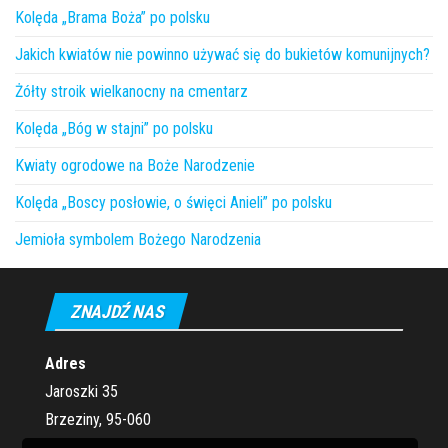
Kolęda „Brama Boża” po polsku
Jakich kwiatów nie powinno używać się do bukietów komunijnych?
Żółty stroik wielkanocny na cmentarz
Kolęda „Bóg w stajni” po polsku
Kwiaty ogrodowe na Boże Narodzenie
Kolęda „Boscy posłowie, o święci Anieli” po polsku
Jemioła symbolem Bożego Narodzenia
ZNAJDŹ NAS
Adres
Jaroszki 35
Brzeziny, 95-060