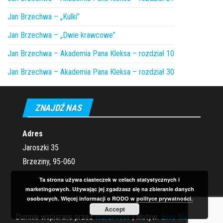
Jan Brzechwa – „Kulki”
Jan Brzechwa – „Dwie krawcowe”
Jan Brzechwa – Akademia Pana Kleksa – rozdział 10
Jan Brzechwa – Akademia Pana Kleksa – rozdział 30
ZNAJDŹ NAS
Adres
Jaroszki 35
Brzeziny, 95-060
Ta strona używa ciasteczek w celach statystycznych i
marketingowych. Używając jej zgadzasz się na zbieranie danych
osobowych. Więcej informacji o RODO w
polityce prywatności.
Accept
Dumnie wspierane przez
WordPress
|
Motyw:
Envo Magazine