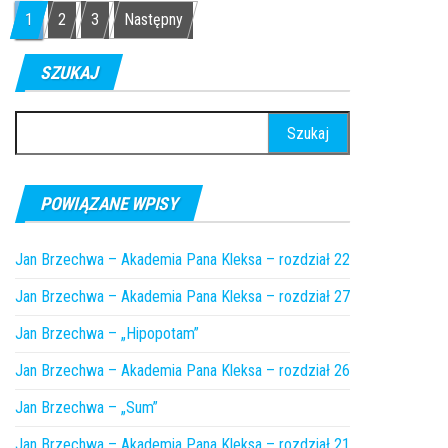
Nawigacja po wpisach
1
2
3
Następny
SZUKAJ
Szukaj:
POWIĄZANE WPISY
Jan Brzechwa – Akademia Pana Kleksa – rozdział 22
Jan Brzechwa – Akademia Pana Kleksa – rozdział 27
Jan Brzechwa – „Hipopotam”
Jan Brzechwa – Akademia Pana Kleksa – rozdział 26
Jan Brzechwa – „Sum”
Jan Brzechwa – Akademia Pana Kleksa – rozdział 21