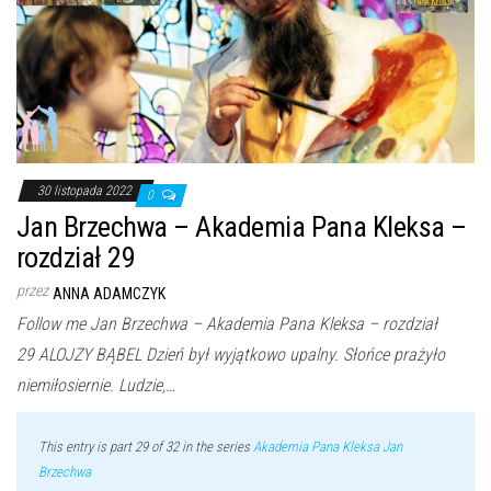
30 listopada 2022
0
Jan Brzechwa – Akademia Pana Kleksa –
rozdział 29
przez
ANNA ADAMCZYK
Follow me Jan Brzechwa – Akademia Pana Kleksa – rozdział
29 ALOJZY BĄBEL Dzień był wyjątkowo upalny. Słońce prażyło
niemiłosiernie. Ludzie,…
This entry is part 29 of 32 in the series
Akademia Pana Kleksa Jan
Brzechwa