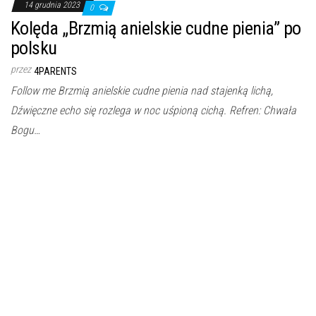
14 grudnia 2023
0
Kolęda „Brzmią anielskie cudne pienia” po
polsku
przez
4PARENTS
Follow me Brzmią anielskie cudne pienia nad stajenką lichą,
Dźwięczne echo się rozlega w noc uśpioną cichą. Refren: Chwała
Bogu…