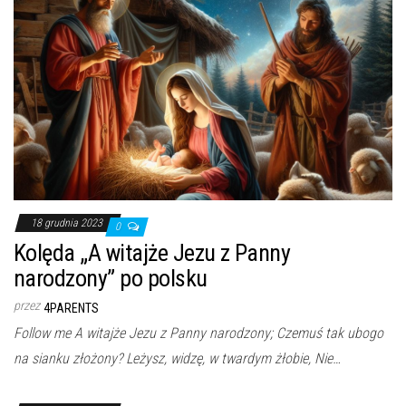
18 grudnia 2023
0
Kolęda „A witajże Jezu z Panny
narodzony” po polsku
przez
4PARENTS
Follow me A witajże Jezu z Panny narodzony; Czemuś tak ubogo
na sianku złożony? Leżysz, widzę, w twardym żłobie, Nie…