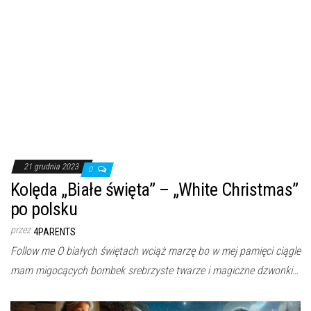
21 grudnia 2023
0
Kolęda „Białe święta” – „White Christmas”
po polsku
przez
4PARENTS
Follow me O białych świętach wciąż marzę bo w mej pamięci ciągle
mam migocących bombek srebrzyste twarze i magiczne dzwonki…