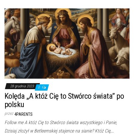
28 grudnia 2023
0
Kolęda „A któż Cię to Stwórco świata” po
polsku
przez
4PARENTS
Follow me A któż Cię to Stwórco świata wszystkiego i Panie,
Dzisiaj złożył w Betleemskiej stajence na sianie? Któż Cię,…