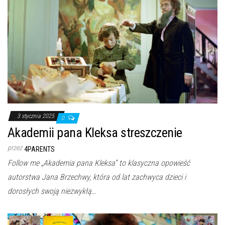
3 stycznia 2025
0
Akademii pana Kleksa streszczenie
przez
4PARENTS
Follow me „Akademia pana Kleksa” to klasyczna opowieść
autorstwa Jana Brzechwy, która od lat zachwyca dzieci i
dorosłych swoją niezwykłą…