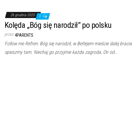
26 grudnia 2023
0
Kolęda „Bóg się narodził” po polsku
przez
4PARENTS
Follow me Refren: Bóg się narodził, w Betlejem mieście dalej bracia
spieszmy tam. Niechaj go przyjmie każda zagroda, On od…