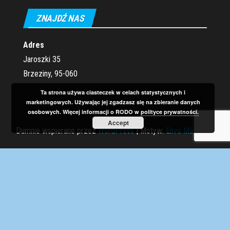
ZNAJDŹ NAS
Adres
Jaroszki 35
Brzeziny, 95-060
Ta strona używa ciasteczek w celach statystycznych i
marketingowych. Używając jej zgadzasz się na zbieranie danych
osobowych. Więcej informacji o RODO w
polityce prywatności.
Accept
Dumnie wspierane przez
WordPress
|
Motyw:
Envo Magazine