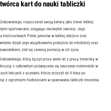
twórca kart do nauki tabliczki
rabowskiego, rozpoczynał swoją karierę jako trener lekkiej
łodymi sportowcami, osiągając niezwykłe sukcesy. Jego
 mistrzostwach Polski juniorów w lekkiej atletyce oraz
 właśnie dzięki jego wyjątkowemu podejściu do młodzieży oraz
awodnikiem, stał się cenioną postacią w ich życiu.
rabowskiego, którą łączył przez wiele lat z pracą trenerską w
 decyzję o całkowitym poświęceniu się nauczaniu matematyki w
ch lekcjach z uczniami, którzy przyszli do 4 klasy po
się z ogromnymi trudnościami w opanowaniu tabliczki mnożenia.