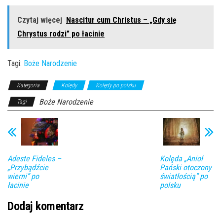
Czytaj więcej
Nascitur cum Christus – „Gdy się
Chrystus rodzi” po łacinie
Tagi:
Boże Narodzenie
Kategoria
Kolędy
Kolędy po polsku
Boże Narodzenie
Tagi
Adeste Fideles –
Kolęda „Anioł
„Przybądźcie
Pański otoczony
wierni” po
światłością” po
łacinie
polsku
Dodaj komentarz