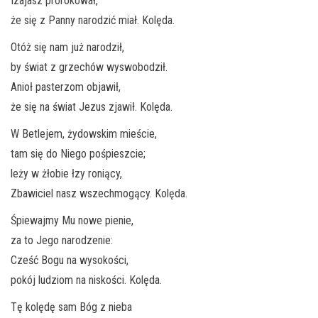
Izajasz prorokował,
że się z Panny narodzić miał. Kolęda.
Otóż się nam już narodził,
by świat z grzechów wyswobodził.
Anioł pasterzom objawił,
że się na świat Jezus zjawił. Kolęda.
W Betlejem, żydowskim mieście,
tam się do Niego pośpieszcie;
leży w żłobie łzy roniący,
Zbawiciel nasz wszechmogący. Kolęda.
Śpiewajmy Mu nowe pienie,
za to Jego narodzenie:
Cześć Bogu na wysokości,
pokój ludziom na niskości. Kolęda.
Tę kolędę sam Bóg z nieba