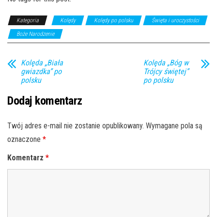
Kategoria
Kolędy
Kolędy po polsku
Święta i uroczystości
Boże Narodzenie
Kolęda „Biała
Kolęda „Bóg w
gwiazdka” po
Trójcy świętej”
polsku
po polsku
Dodaj komentarz
Twój adres e-mail nie zostanie opublikowany.
Wymagane pola są
oznaczone
*
Komentarz
*