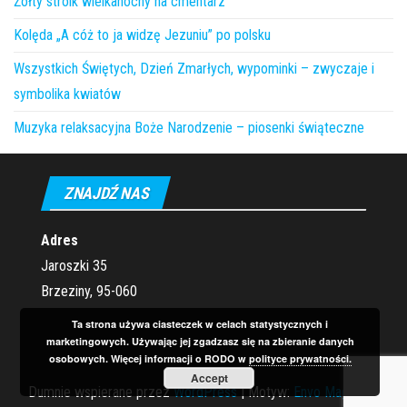
Żółty stroik wielkanocny na cmentarz
Kolęda „A cóż to ja widzę Jezuniu” po polsku
Wszystkich Świętych, Dzień Zmarłych, wypominki – zwyczaje i
symbolika kwiatów
Muzyka relaksacyjna Boże Narodzenie – piosenki świąteczne
ZNAJDŹ NAS
Adres
Jaroszki 35
Brzeziny, 95-060
Ta strona używa ciasteczek w celach statystycznych i
marketingowych. Używając jej zgadzasz się na zbieranie danych
osobowych. Więcej informacji o RODO w
polityce prywatności.
Accept
Dumnie wspierane przez
WordPress
|
Motyw:
Envo Magazine