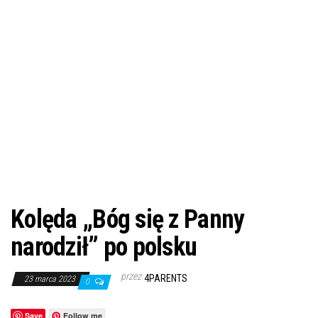
Kolęda „Bóg się z Panny
narodził” po polsku
przez
4PARENTS
23 marca 2023
0
Save
Follow me