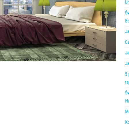
Ur
Św
Bo
Ja
Cz
Ja
Ja
5 
t
Św
Na
Me
Ko