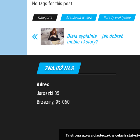
No tags for this post.
Kategoria
Aranżacja wnętrz
Porady praktyczne
Biała sypialnia – jak dobrać
meble i kolory?
ZNAJDŹ NAS
Adres
Jaroszki 35
Brzeziny, 95-060
Ta strona używa ciasteczek w celach statys