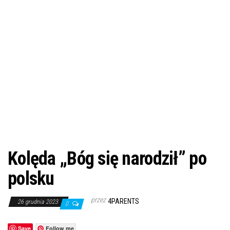
Kolęda „Bóg się narodził” po
polsku
przez
4PARENTS
26 grudnia 2023
0
Save
Follow me