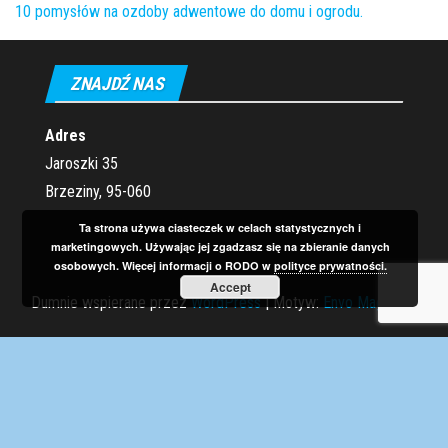
10 pomysłów na ozdoby adwentowe do domu i ogrodu.
ZNAJDŹ NAS
Adres
Jaroszki 35
Brzeziny, 95-060
Ta strona używa ciasteczek w celach statystycznych i
marketingowych. Używając jej zgadzasz się na zbieranie danych
osobowych. Więcej informacji o RODO w
polityce prywatności.
Accept
Dumnie wspierane przez
WordPress
|
Motyw:
Envo Magazine