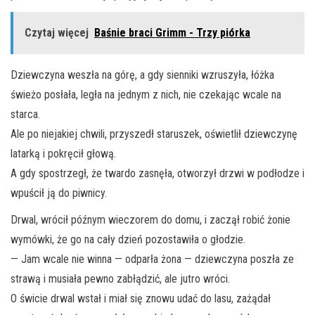
Czytaj więcej
Baśnie braci Grimm - Trzy piórka
Dziewczyna weszła na górę, a gdy sienniki wzruszyła, łóżka
świeżo posłała, legła na jednym z nich, nie czekając wcale na
starca.
Ale po niejakiej chwili, przyszedł staruszek, oświetlił dziewczynę
latarką i pokręcił głową.
A gdy spostrzegł, że twardo zasnęła, otworzył drzwi w podłodze i
wpuścił ją do piwnicy.
Drwal, wrócił późnym wieczorem do domu, i zaczął robić żonie
wymówki, że go na cały dzień pozostawiła o głodzie.
— Jam wcale nie winna — odparła żona — dziewczyna poszła ze
strawą i musiała pewno zabłądzić, ale jutro wróci.
O świcie drwal wstał i miał się znowu udać do lasu, zażądał