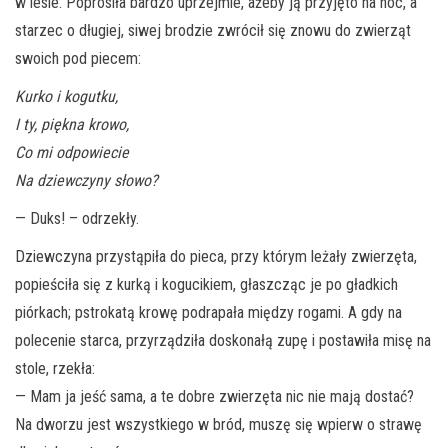
w lesie. Poprosiła bardzo uprzejmie, ażeby ją przyjęto na noc, a
starzec o długiej, siwej brodzie zwrócił się znowu do zwierząt
swoich pod piecem:
Kurko i kogutku,
I ty, piękna krowo,
Co mi odpowiecie
Na dziewczyny słowo?
— Duks! – odrzekły.
Dziewczyna przystąpiła do pieca, przy którym leżały zwierzęta,
popieściła się z kurką i kogucikiem, głaszcząc je po gładkich
piórkach; pstrokatą krowę podrapała między rogami. A gdy na
polecenie starca, przyrządziła doskonałą zupę i postawiła misę na
stole, rzekła:
— Mam ja jeść sama, a te dobre zwierzęta nic nie mają dostać?
Na dworzu jest wszystkiego w bród, muszę się wpierw o strawę