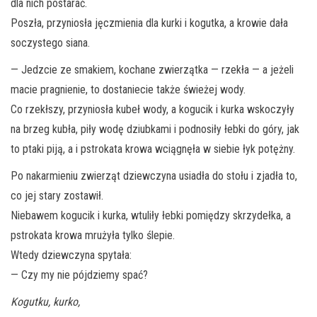
dla nich postarać.
Poszła, przyniosła jęczmienia dla kurki i kogutka, a krowie dała
soczystego siana.
— Jedzcie ze smakiem, kochane zwierzątka — rzekła — a jeżeli
macie pragnienie, to dostaniecie także świeżej wody.
Co rzekłszy, przyniosła kubeł wody, a kogucik i kurka wskoczyły
na brzeg kubła, piły wodę dziubkami i podnosiły łebki do góry, jak
to ptaki piją, a i pstrokata krowa wciągnęła w siebie łyk potężny.
Po nakarmieniu zwierząt dziewczyna
usiadła do stołu i zjadła to,
co jej stary zostawił.
Niebawem kogucik i kurka, wtuliły łebki pomiędzy skrzydełka, a
pstrokata krowa mrużyła tylko ślepie.
Wtedy dziewczyna spytała:
— Czy my nie pójdziemy spać?
Kogutku, kurko,