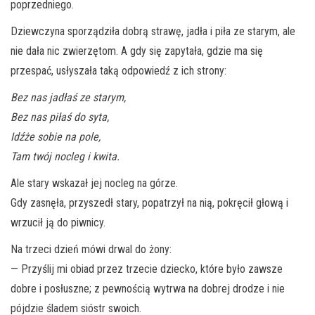
poprzedniego.
Dziewczyna sporządziła dobrą strawę, jadła i piła ze starym, ale
nie dała nic zwierzętom. A gdy się zapytała, gdzie ma się
przespać, usłyszała taką odpowiedź z ich strony:
Bez nas jadłaś ze starym,
Bez nas piłaś do syta,
Idźże sobie na pole,
Tam twój nocleg i kwita.
Ale stary wskazał jej nocleg na górze.
Gdy zasnęła, przyszedł stary, popatrzył na nią, pokręcił głową i
wrzucił ją do piwnicy.
Na trzeci dzień mówi drwal do żony:
— Przyślij mi obiad przez trzecie dziecko, które było zawsze
dobre i posłuszne; z pewnością wytrwa na dobrej drodze i nie
pójdzie śladem sióstr swoich.