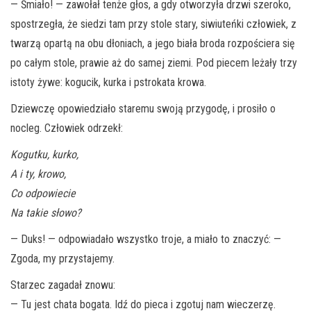
— Śmiało! — zawołał tenże głos, a gdy otworzyła drzwi szeroko,
spostrzegła, że siedzi tam przy stole stary, siwiuteńki człowiek, z
twarzą opartą na obu dłoniach, a jego biała broda rozpościera się
po całym stole, prawie aż do samej ziemi. Pod piecem leżały trzy
istoty żywe: kogucik, kurka i pstrokata krowa.
Dziewczę opowiedziało staremu swoją przygodę, i prosiło o
nocleg. Człowiek odrzekł:
Kogutku, kurko,
A i ty, krowo,
Co odpowiecie
Na takie słowo?
— Duks! — odpowiadało wszystko troje, a miało to znaczyć: —
Zgoda, my przystajemy.
Starzec zagadał znowu:
— Tu jest chata bogata. Idź do pieca i zgotuj nam wieczerzę.