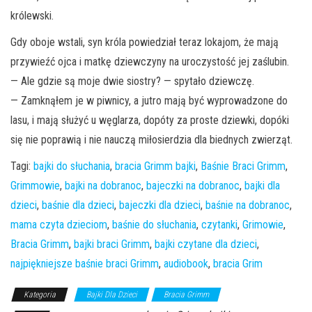
królewski.
Gdy oboje wstali, syn króla powiedział teraz lokajom, że mają
przywieźć ojca i matkę dziewczyny na uroczystość jej zaślubin.
— Ale gdzie są moje dwie siostry? — spytało dziewczę.
— Zamknąłem je w piwnicy, a jutro mają być wyprowadzone do
lasu, i mają służyć u węglarza, dopóty za proste dziewki, dopóki
się nie poprawią i nie nauczą miłosierdzia dla biednych zwierząt.
Tagi:
bajki do słuchania
,
bracia Grimm bajki
,
Baśnie Braci Grimm
,
Grimmowie
,
bajki na dobranoc
,
bajeczki na dobranoc
,
bajki dla
dzieci
,
baśnie dla dzieci
,
bajeczki dla dzieci
,
baśnie na dobranoc
,
mama czyta dzieciom
,
baśnie do słuchania
,
czytanki
,
Grimowie
,
Bracia Grimm
,
bajki braci Grimm
,
bajki czytane dla dzieci
,
najpiękniejsze baśnie braci Grimm
,
audiobook
,
bracia Grim
Kategoria
Bajki Dla Dzieci
Bracia Grimm