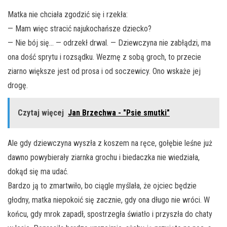
Matka nie chciała zgodzić się i rzekła:
— Mam więc stracić najukochańsze dziecko?
— Nie bój się… — odrzekł drwal. — Dziewczyna nie zabłądzi, ma
ona dość sprytu i rozsądku. Wezmę z sobą groch, to przecie
ziarno większe jest od prosa i od soczewicy. Ono wskaże jej
drogę.
Czytaj więcej
Jan Brzechwa - "Psie smutki"
Ale gdy dziewczyna wyszła z koszem na ręce, gołębie leśne już
dawno powybierały ziarnka grochu i biedaczka nie wiedziała,
dokąd się ma udać.
Bardzo ją to zmartwiło, bo ciągle myślała, że ojciec będzie
głodny, matka niepokoić się zacznie, gdy ona długo nie wróci. W
końcu, gdy mrok zapadł, spostrzegła światło i przyszła do chaty