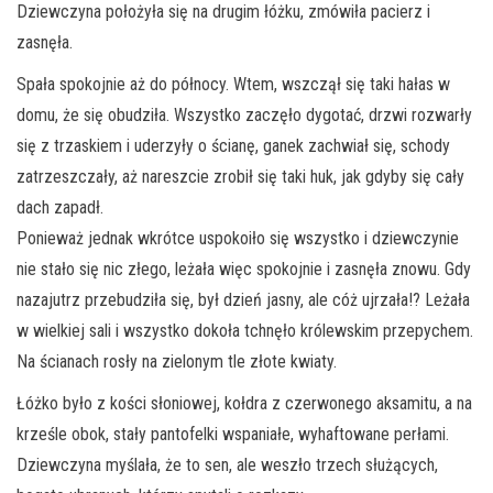
Dziewczyna położyła się na drugim łóżku, zmówiła pacierz i
zasnęła.
Spała spokojnie aż do północy. Wtem, wszczął się taki hałas w
domu, że się obudziła. Wszystko zaczęło dygotać, drzwi rozwarły
się z trzaskiem i uderzyły o ścianę, ganek zachwiał się, schody
zatrzeszczały, aż nareszcie zrobił się taki huk, jak gdyby się cały
dach zapadł.
Ponieważ jednak wkrótce uspokoiło się wszystko i dziewczynie
nie stało się nic złego, leżała więc spokojnie i zasnęła znowu. Gdy
nazajutrz przebudziła się, był dzień jasny, ale cóż ujrzała!? Leżała
w wielkiej sali i wszystko dokoła tchnęło królewskim przepychem.
Na ścianach rosły na zielonym tle złote kwiaty.
Łóżko było z kości słoniowej, kołdra z czerwonego aksamitu, a na
krześle obok, stały pantofelki wspaniałe, wyhaftowane perłami.
Dziewczyna myślała, że to sen, ale weszło trzech służących,