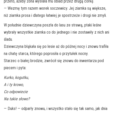
przeto, ażeby żona wysłała mu obiad przez drugą córkę.
— Wezmę tym razem worek soczewicy. Jej ziarnka są większe,
niż ziarnka prosa i dlatego łatwiej je spostrzeże i drogi nie zmyli.
W południe dziewczyna
poszła do lasu ze strawą, ptaki leśne
wybrały wszystkie ziarnka co do jednego i nie zostawiły z nich ani
śladu.
Dziewczyna błąkała się po lesie aż do późnej nocy i znowu trafiła
na chatę starca, którego poprosiła o przytułek nocny.
Starzec o białej brodzie, zwrócił się znowu do inwentarza pod
piecem i pyta:
Kurko, kogutku,
A i ty krowo,
Co odpowiecie
Na takie słowo?
— Duks! — odparły znowu, i wszystko stało się tak samo, jak dnia