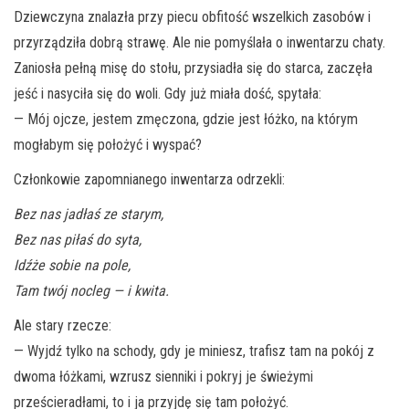
Dziewczyna znalazła przy piecu obfitość wszelkich zasobów i
przyrządziła dobrą strawę. Ale nie pomyślała o inwentarzu chaty.
Zaniosła pełną misę do stołu, przysiadła się do starca, zaczęła
jeść i nasyciła się do woli. Gdy już miała dość, spytała:
— Mój ojcze, jestem zmęczona, gdzie jest łóżko, na którym
mogłabym się położyć i wyspać?
Członkowie zapomnianego inwentarza odrzekli:
Bez nas jadłaś ze starym,
Bez nas piłaś do syta,
Idźże sobie na pole,
Tam twój nocleg — i kwita.
Ale stary rzecze:
— Wyjdź tylko na schody, gdy je miniesz, trafisz tam na pokój z
dwoma łóżkami, wzrusz sienniki i pokryj je świeżymi
prześcieradłami, to i ja przyjdę się tam położyć.