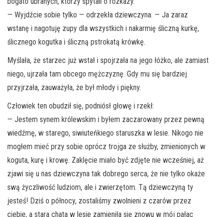
bogato ubranych, którzy spytali o rozkazy.
— Wyjdźcie sobie tylko — odrzekła dziewczyna. — Ja zaraz
wstanę i nagotuję zupy dla wszystkich i nakarmię śliczną kurkę,
ślicznego kogutka i śliczną pstrokatą krówkę.
Myślała, że starzec już wstał i spojrzała na jego łóżko, ale zamiast
niego, ujrzała tam obcego mężczyznę. Gdy mu się bardziej
przyjrzała, zauważyła, że był młody i piękny.
Człowiek ten obudził się, podniósł głowę i rzekł:
— Jestem synem królewskim i byłem zaczarowany przez pewną
wiedźmę, w starego, siwiuteńkiego staruszka w lesie. Nikogo nie
mogłem mieć przy sobie oprócz trojga ze służby, zmienionych w
koguta, kurę i krowę. Zaklęcie miało być zdjęte nie wcześniej, aż
zjawi się u nas dziewczyna tak dobrego serca, że nie tylko okaże
swą życzliwość ludziom, ale i zwierzętom. Tą dziewczyną ty
jesteś! Dziś o północy, zostaliśmy zwolnieni z czarów przez
ciebie, a stara chata w lesie zamieniła się znowu w mój pałac