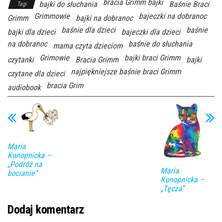
bracia Grimm bajki
bajki do słuchania
Baśnie Braci
Tagi
Grimmowie
bajeczki na dobranoc
Grimm
bajki na dobranoc
baśnie dla dzieci
baśnie
bajki dla dzieci
bajeczki dla dzieci
na dobranoc
baśnie do słuchania
mama czyta dzieciom
Grimowie
bajki braci Grimm
czytanki
Bracia Grimm
bajki
najpiękniejsze baśnie braci Grimm
czytane dla dzieci
bracia Grim
audiobook
Maria
Konopnicka –
„Podróż na
Maria
bocianie”
Konopnicka –
„Tęcza”
Dodaj komentarz