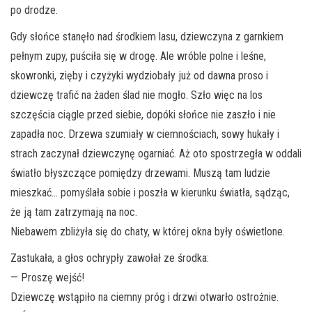
po drodze.
Gdy słońce stanęło nad środkiem lasu, dziewczyna z garnkiem
pełnym zupy, puściła się w drogę. Ale wróble polne i leśne,
skowronki, zięby i czyżyki wydziobały już od dawna proso i
dziewczę trafić na żaden ślad nie mogło. Szło więc na los
szczęścia ciągle przed siebie, dopóki słońce nie zaszło i nie
zapadła noc. Drzewa szumiały w ciemnościach, sowy hukały i
strach zaczynał dziewczynę ogarniać. Aż oto spostrzegła w oddali
światło błyszczące pomiędzy drzewami. Muszą tam ludzie
mieszkać… pomyślała sobie i poszła w kierunku światła, sądząc,
że ją tam zatrzymają na noc.
Niebawem zbliżyła się do chaty, w której okna były oświetlone.
Zastukała, a głos ochrypły zawołał ze środka:
— Proszę wejść!
Dziewczę wstąpiło na ciemny próg i drzwi otwarło ostrożnie.