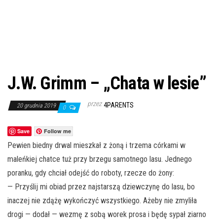
J.W. Grimm – „Chata w lesie”
przez
4PARENTS
20 grudnia 2019
0
Save
Follow me
P
ewien biedny drwal mieszkał z żoną i trzema córkami w
maleńkiej chatce tuż przy brzegu samotnego lasu. Jednego
poranku, gdy chciał odejść do roboty, rzecze do żony:
— Przyślij mi obiad przez najstarszą dziewczynę do lasu, bo
inaczej nie zdążę wykończyć wszystkiego. Ażeby nie zmyliła
drogi — dodał — wezmę z sobą worek prosa i będę sypał ziarno