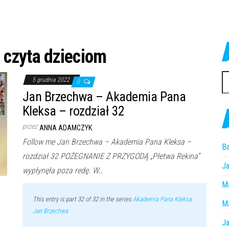
czyta dzieciom
Sz
5 grudnia 2022
0
Jan Brzechwa – Akademia Pana
Kleksa – rozdział 32
przez
ANNA ADAMCZYK
Follow me Jan Brzechwa – Akademia Pana Kleksa –
Ba
rozdział 32 POŻEGNANIE Z PRZYGODĄ „Płetwa Rekina”
Ja
wypłynęła poza redę. W…
Ma
This entry is part 32 of 32 in the series
Akademia Pana Kleksa
Ma
Jan Brzechwa
Ja