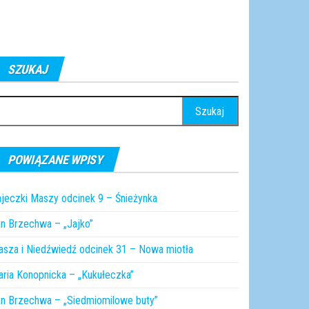
SZUKAJ
ukaj:
POWIĄZANE WPISY
jeczki Maszy odcinek 9 – Śnieżynka
n Brzechwa – „Jajko”
sza i Niedźwiedź odcinek 31 – Nowa miotła
ria Konopnicka – „Kukułeczka”
n Brzechwa – „Siedmiomilowe buty”