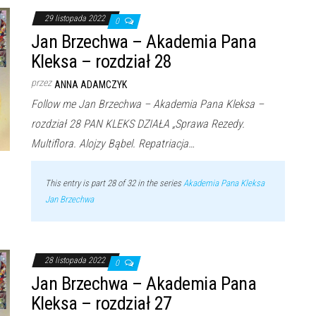
29 listopada 2022
0
Jan Brzechwa – Akademia Pana
Kleksa – rozdział 28
przez
ANNA ADAMCZYK
Follow me Jan Brzechwa – Akademia Pana Kleksa –
rozdział 28 PAN KLEKS DZIAŁA „Sprawa Rezedy.
Multiflora. Alojzy Bąbel. Repatriacja…
This entry is part 28 of 32 in the series
Akademia Pana Kleksa
Jan Brzechwa
28 listopada 2022
0
Jan Brzechwa – Akademia Pana
Kleksa – rozdział 27