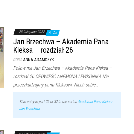
25 listopada 2022
0
Jan Brzechwa – Akademia Pana
Kleksa – rozdział 26
przez
ANNA ADAMCZYK
Follow me Jan Brzechwa – Akademia Pana Kleksa –
rozdział 26 OPOWIEŚĆ ANEMONA LEWKONIKA Nie
przeszkadzajmy panu Kleksowi. Niech sobie…
This entry is part 26 of 32 in the series
Akademia Pana Kleksa
Jan Brzechwa