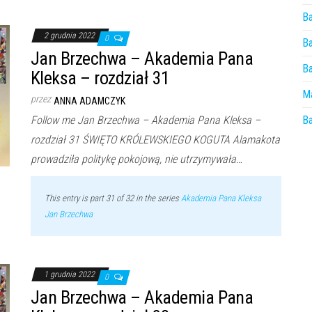
Ba
2 grudnia 2022
0
Ba
Jan Brzechwa – Akademia Pana
Ba
Kleksa – rozdział 31
Ma
przez
ANNA ADAMCZYK
Follow me Jan Brzechwa – Akademia Pana Kleksa –
Ba
rozdział 31 ŚWIĘTO KRÓLEWSKIEGO KOGUTA Alamakota
prowadziła politykę pokojową, nie utrzymywała…
This entry is part 31 of 32 in the series
Akademia Pana Kleksa
Jan Brzechwa
1 grudnia 2022
0
Jan Brzechwa – Akademia Pana