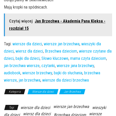
Mają kropki na spódnicach.
Czytaj więcej
Jan Brzechwa - Akademia Pana Kleksa -
rozdział 15
Tagi:
wiersze dla dzieci
,
wiersze jan brzechwa
,
wieszyki dla
dzieci
,
wiersz dla dzieci
,
Brzechwa dzieciom
,
wiersze czytane dla
dzieci
,
bajki dla dzieci
,
Słowo kluczowe
,
mama czyta dzieciom
,
jan brzechwa wiersze
,
czytanki
,
wiersze jana brzechwy
,
audiobook
,
wiersze brzechwy
,
bajki do słuchania
,
brzechwa
wiersze
,
jan brzechwa
,
wiersze dla dzieci brzechwa
Kategoria
Wiersze dla dzieci
Jan Brzechwa
Bajki Dla
Dzieci
wiersze jan brzechwa
wiersze dla dzieci
wieszyki
Tagi
wiersz dla dzieci
wiersze
dla dzieci
Brzechwa dzieciom