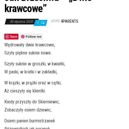
krawcowe”
przez
4PARENTS
30 stycznia 2020
0
Save
Follow me
Wędrowały dwie krawcowe,
Szyły piękne suknie nowe.
Szyły suknie w groszki, w kwiatki,
W paski, w kratki i w zakładki,
W krążki, w prążki oraz w cętki,
Aż cieszyły się klientki.
Kiedy przyszły do Skierniewic,
Zobaczyły osiem dziewic,
Osiem panien burmistrzanek
Różowiutkich jak poranek.