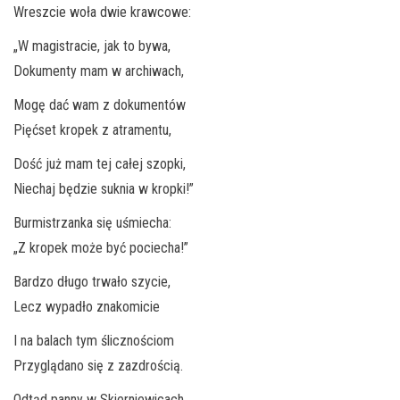
Wreszcie woła dwie krawcowe:
„W magistracie, jak to bywa,
Dokumenty mam w archiwach,
Mogę dać wam z dokumentów
Pięćset kropek z atramentu,
Dość już mam tej całej szopki,
Niechaj będzie suknia w kropki!”
Burmistrzanka się uśmiecha:
„Z kropek może być pociecha!”
Bardzo długo trwało szycie,
Lecz wypadło znakomicie
I na balach tym ślicznościom
Przyglądano się z zazdrością.
Odtąd panny w Skierniewicach