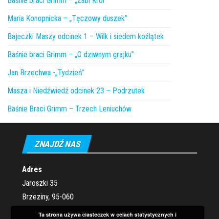
Baśnie braci Grimm – „Żabi Król”
Maria Konopnicka – „Tęczowy duszek”
Bajeczki Maszy odcinek 1 – Wilk i siedem koźlątek
Baśnie braci Grimm – „O dziwnym grajku”
Jan Brzechwa -„Tydzień”
Masza i Niedźwiedź odcinek 23 – Podrzutek
Baśnie Braci Grimm – Trzech Leniuchów
ZNAJDŹ NAS
Adres
Jaroszki 35
Brzeziny, 95-060
Ta strona używa ciasteczek w celach statystycznych i