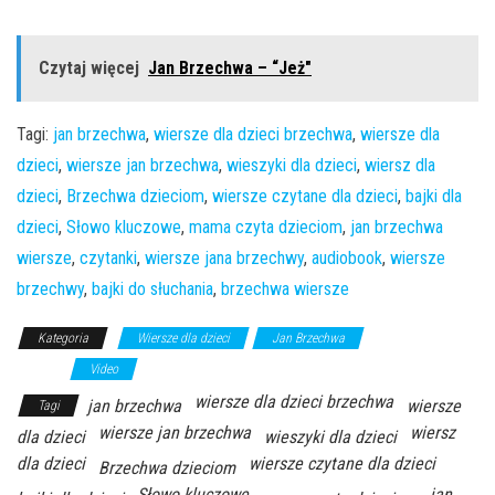
Czytaj więcej
Jan Brzechwa – “Jeż"
Tagi:
jan brzechwa
,
wiersze dla dzieci brzechwa
,
wiersze dla
dzieci
,
wiersze jan brzechwa
,
wieszyki dla dzieci
,
wiersz dla
dzieci
,
Brzechwa dzieciom
,
wiersze czytane dla dzieci
,
bajki dla
dzieci
,
Słowo kluczowe
,
mama czyta dzieciom
,
jan brzechwa
wiersze
,
czytanki
,
wiersze jana brzechwy
,
audiobook
,
wiersze
brzechwy
,
bajki do słuchania
,
brzechwa wiersze
Kategoria
Wiersze dla dzieci
Jan Brzechwa
Bajki Dla
Dzieci
Video
wiersze dla dzieci brzechwa
jan brzechwa
wiersze
Tagi
wiersze jan brzechwa
wiersz
dla dzieci
wieszyki dla dzieci
dla dzieci
wiersze czytane dla dzieci
Brzechwa dzieciom
Słowo kluczowe
jan