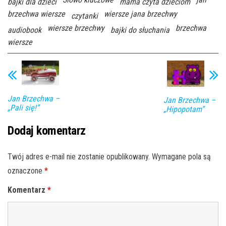
bajki dla dzieci
mama czyta dzieciom
brzechwa wiersze
wiersze jana brzechwy
czytanki
wiersze brzechwy
brzechwa
audiobook
bajki do słuchania
wiersze
Jan Brzechwa –
Jan Brzechwa –
„Pali się!”
„Hipopotam”
Dodaj komentarz
Twój adres e-mail nie zostanie opublikowany.
Wymagane pola są
oznaczone
*
Komentarz
*