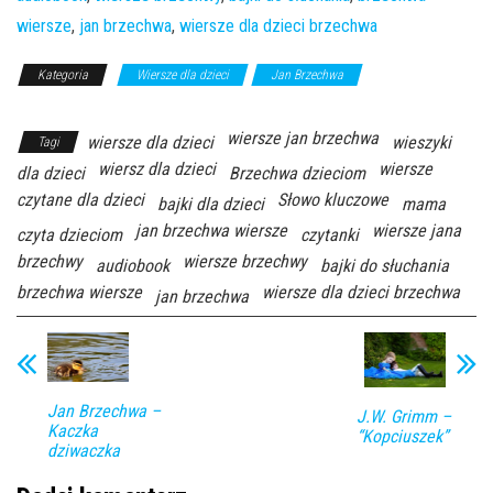
wiersze
,
jan brzechwa
,
wiersze dla dzieci brzechwa
Kategoria
Wiersze dla dzieci
Jan Brzechwa
Bajki Dla
Dzieci
wiersze jan brzechwa
wiersze dla dzieci
wieszyki
Tagi
wiersz dla dzieci
wiersze
dla dzieci
Brzechwa dzieciom
czytane dla dzieci
Słowo kluczowe
bajki dla dzieci
mama
jan brzechwa wiersze
wiersze jana
czyta dzieciom
czytanki
brzechwy
wiersze brzechwy
audiobook
bajki do słuchania
brzechwa wiersze
wiersze dla dzieci brzechwa
jan brzechwa
Jan Brzechwa –
J.W. Grimm –
Kaczka
“Kopciuszek”
dziwaczka