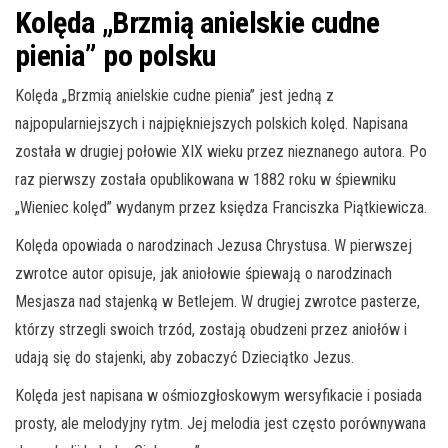
Kolęda „Brzmią anielskie cudne
pienia” po polsku
Kolęda „Brzmią anielskie cudne pienia” jest jedną z
najpopularniejszych i najpiękniejszych polskich kolęd. Napisana
została w drugiej połowie XIX wieku przez nieznanego autora. Po
raz pierwszy została opublikowana w 1882 roku w śpiewniku
„Wieniec kolęd” wydanym przez księdza Franciszka Piątkiewicza.
Kolęda opowiada o narodzinach Jezusa Chrystusa. W pierwszej
zwrotce autor opisuje, jak aniołowie śpiewają o narodzinach
Mesjasza nad stajenką w Betlejem. W drugiej zwrotce pasterze,
którzy strzegli swoich trzód, zostają obudzeni przez aniołów i
udają się do stajenki, aby zobaczyć Dzieciątko Jezus.
Kolęda jest napisana w ośmiozgłoskowym wersyfikacie i posiada
prosty, ale melodyjny rytm. Jej melodia jest często porównywana