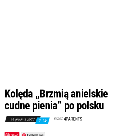
Kolęda „Brzmią anielskie
cudne pienia” po polsku
przez
4PARENTS
14 grudnia 2023
0
Save
Follow me