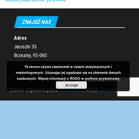
ZNAJDŹ NAS
Adres
Jaroszki 35
Brzeziny, 95-060
Ta strona używa ciasteczek w celach statystycznych i
marketingowych. Używając jej zgadzasz się na zbieranie danych
osobowych. Więcej informacji o RODO w
polityce prywatności.
Accept
Dumnie wspierane przez
WordPress
|
Motyw:
Envo Magazine