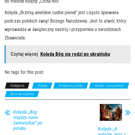
do melodii kolędy „Cicha noc”.
Kolęda „Brzmią anielskie cudne pienia” jest często śpiewana
podczas polskich świąt Bożego Narodzenia. Jest to utwór, który
wprowadza w świąteczny nastrój i przypomina o narodzinach
Zbawiciela.
Czytaj więcej
Kolęda Bóg się rodzi po ukraińsku
No tags for this post.
Kategoria
Kolędy
Kolędy po polsku
Święta i uroczystości
Boże Narodzenie
Kolęda „Bóg
między nami
zamieszkał” po
polsku
Kolęda „A
witajże Jezu z