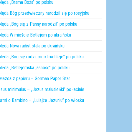
lęda „Brama Boża” po polsku
lęda Bóg przedwieczny narodził się po rosyjsku
lęda „Bóg się z Panny narodził” po polsku
lęda W mieście Betlejem po ukraińsku
lęda Nova radist stala po ukraińsku
lęda „Bóg się rodzi, moc truchleje” po polsku
lęda „Betlejemska jasność” po polsku
iazda z papieru – German Paper Star
sus minimulus – „Jezus malusieńki” po łacinie
rmi o Bambino – „Lulajże Jezuniu” po włosku