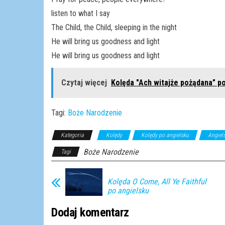
listen to what I say
The Child, the Child, sleeping in the night
He will bring us goodness and light
He will bring us goodness and light
Czytaj więcej
Kolęda "Ach witajże pożądana” p
Tagi:
Boże Narodzenie
Kategoria
Kolędy
Kolędy po angielsku
Angiels
Boże Narodzenie
Tagi
Kolęda O Come, All Ye Faithful
po angielsku
Dodaj komentarz