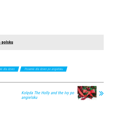
o polsku
ki dla dzieci
Piosenki dla dzieci po angielsku
Kolęda The Holly and the Ivy po
angielsku