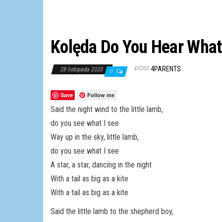
Kolęda Do You Hear What 
przez
4PARENTS
28 listopada 2020
0
Save
Follow me
Said the night wind to the little lamb,
do you see what I see
Way up in the sky, little lamb,
do you see what I see
A star, a star, dancing in the night
With a tail as big as a kite
With a tail as big as a kite
Said the little lamb to the shepherd boy,