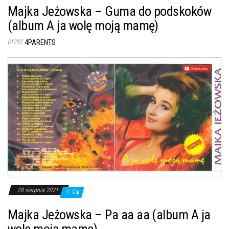
Majka Jeżowska – Guma do podskoków
(album A ja wolę moją mamę)
przez
4PARENTS
28 sierpnia 2021
0
Majka Jeżowska – Pa aa aa (album A ja
wolę moją mamę)