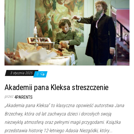
3 stycznia 2025
0
Akademii pana Kleksa streszczenie
przez
4PARENTS
„Akademia pana Kleksa” to klasyczna opowieść autorstwa Jana
Brzechwy, która od lat zachwyca dzieci i dorosłych swoją
niezwykłą atmosferą oraz pełnymi magii przygodami. Książka
przedstawia historię 12-letniego Adasia Niezgódki, który...