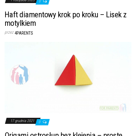
0
Haft diamentowy krok po kroku – Lisek z
motylkiem
przez
4PARENTS
17 grudnia 2021
0
Origami ostrosłup bez klejenia – proste