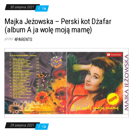
30 sierpnia 2021
0
Majka Jeżowska – Perski kot Dżafar
(album A ja wolę moją mamę)
przez
4PARENTS
29 sierpnia 2021
0