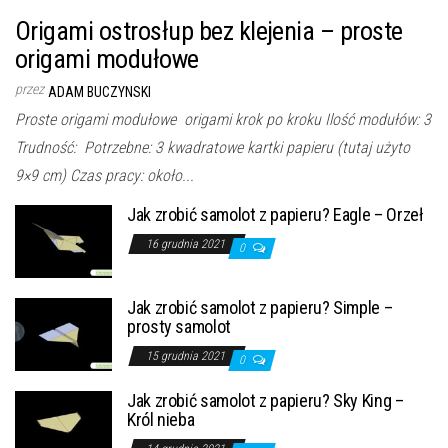
Origami ostrosłup bez klejenia – proste
origami modułowe
przez
ADAM BUCZYNSKI
Proste origami modułowe origami krok po kroku Ilość modułów: 3
Trudność: Potrzebne: 3 kwadratowe kartki papieru (tutaj użyto
9×9 cm) Czas pracy: około...
Jak zrobić samolot z papieru? Eagle – Orzeł
16 grudnia 2021
0
Jak zrobić samolot z papieru? Simple –
prosty samolot
15 grudnia 2021
0
Jak zrobić samolot z papieru? Sky King –
Król nieba