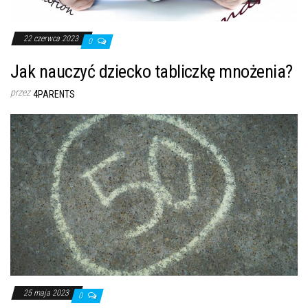
22 czerwca 2023
0
Jak nauczyć dziecko tabliczkę mnożenia?
przez
4PARENTS
25 maja 2023
0