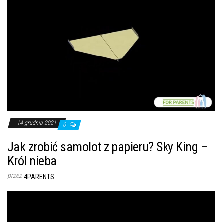
14 grudnia 2021
0
Jak zrobić samolot z papieru? Sky King –
Król nieba
przez
4PARENTS